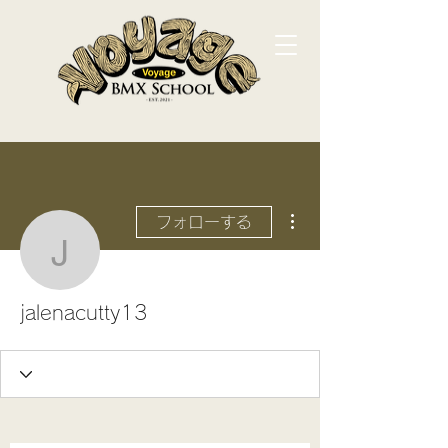
その他
フォローする
jalenacutty13
jalenacutty13