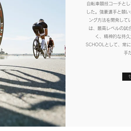
自転車競技コーチとし
した。強豪選手と競い
ング方法を開発して
は、最高レベルの試
く、精神的な持久力
SCHOOLとして、
手