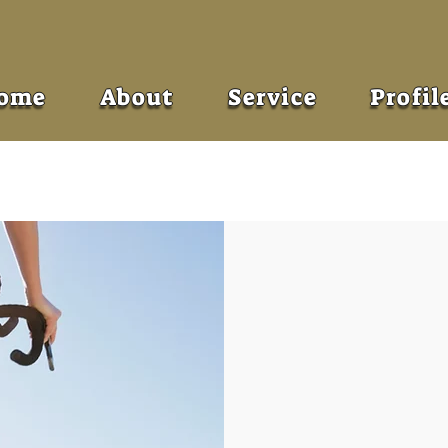
ome
About
Service
Profil