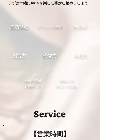
まずは一緒にBMXを楽しむ事から始めましょう！
​向上心
​チャレンジ精神
​成功体験
​創造力
​想像力
​表現力
​自分で考え
仲間との
行動する力
出会いや交流
​Service
【営業時間】