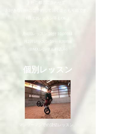
また​ご都合に合わせて、
お好きな日時にご予約して頂くことも可能です。
1日で2レッスン等もOK！
​​月4回レッスン 50分 10,000縁
月2回レッスン 50分 6,000縁
(BMXレンタル料込み)
個別レッスン
マンツーマンでの貸切レッスン。