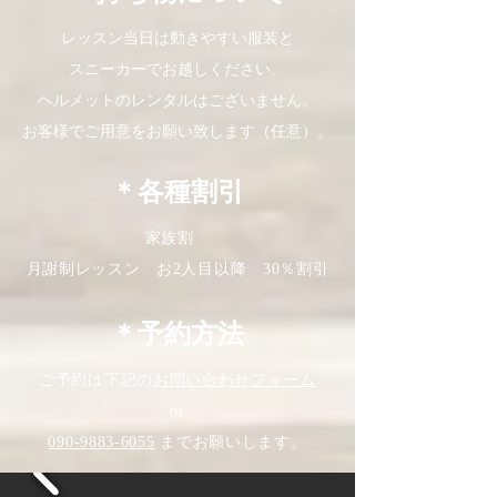
レッスン当日は動きやすい服装と
スニーカーでお越しください。
ヘルメットのレンタルはございません。
お客様でご用意をお願い致します（任意）。
​＊各種割引
家族割
月謝制レッスン お2人目以降 30％割引
​＊予約方法
ご予約は下記の
お問い合わせフォーム
or
090-9883-6055
までお願いします。