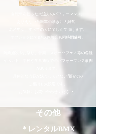
自転車を使った大迫力のパフォーマンス。
ありえない自転車の動きに大興奮。
老若男女、すべての人に楽しんで頂けます。
オプションにてBMX体験会も同時開催可。
商業施設やお祭り、音楽、スポーツフェス等の各種
イベント、学校や学童施設でのパフォーマンス事例
があります。
具体的な内容が決まっていない段階での
ご相談も大歓迎です。
お気軽にお問い合わせください。
​その他
​＊レンタルBMX