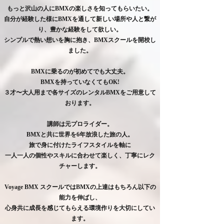
もっと沢山の人にBMXの楽しさを知ってもらいたい。
自分が経験した様にBMXを通して新しい場所や人と繋が
り、豊かな経験をして欲しい。
シンプルで熱い想いを胸に抱き、BMXスクールを開校し
ました。
BMXに乗るのが初めてでも大丈夫。
BMXを持っていなくてもOK!
３才〜大人用まで各サイズのレンタルBMXをご用意して
おります。
講師は元プロライダー。
BMXと共に世界を6年放浪した旅の人。
旅で身に付けたライフスタイルを軸に
​一人一人の個性やスキルに合わせて楽しく、丁寧にレク
チャーします。
Voyage BMX スクールではBMXの上達はもちろん以下の
能力を伸ばし、
心身共に成長を感じてもらえる環境作りを大切にしてい
ます。