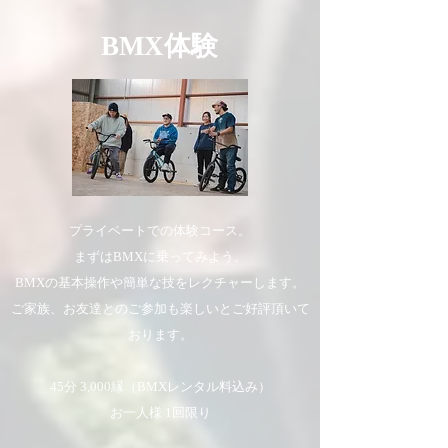
BMX体験
プライベートでの体験コース。
まずはBMXに乗ってみよう。
BMXの基本操作や簡単な技をレクチャーします。
ご家族、お友達とのご参加も楽しいとご好評頂いて
おります。
45分 3,000縁（BMXレンタル料込み）
お一人様 1回限り