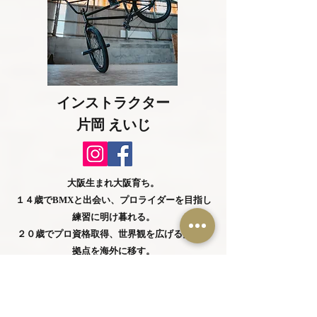
インストラクター
​片岡 えいじ
大阪生まれ大阪育ち。
１４歳でBMXと出会い、プロライダーを目指し
練習に明け暮れる。
２０歳でプロ資格取得、世界観を広げるために
拠点を海外に移す。
6年の海外放浪旅を終え、小笠原諸島 父島に移
住。二児の父となる。