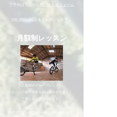
ご予約は下記の
お問い合わせフォーム
or
090-9883-6055
までお願いします。
​月額制レッスン
少人数制のグループレッスン。
一人一人の個性やスキルに合わせて楽しく、
丁寧にレクチャーします。
時間曜日を決めてオシャレな習い事として。